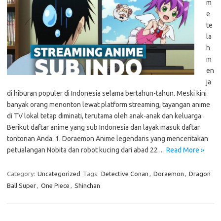
m
e
te
la
h
m
en
ja
di hiburan populer di Indonesia selama bertahun-tahun. Meski kini
banyak orang menonton lewat platform streaming, tayangan anime
di TV lokal tetap diminati, terutama oleh anak-anak dan keluarga.
Berikut daftar anime yang sub Indonesia dan layak masuk daftar
tontonan Anda. 1. Doraemon Anime legendaris yang menceritakan
petualangan Nobita dan robot kucing dari abad 22…
Read More »
Category:
Uncategorized
Tags:
Detective Conan
,
Doraemon
,
Dragon
Ball Super
,
One Piece
,
Shinchan