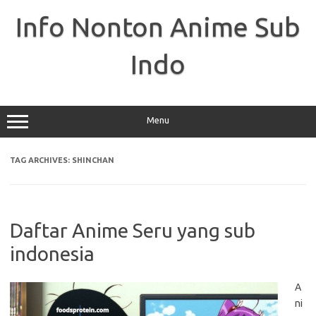
Skip
to
Info Nonton Anime Sub
content
Indo
Menu
TAG ARCHIVES:
SHINCHAN
Daftar Anime Seru yang sub
indonesia
A
ni