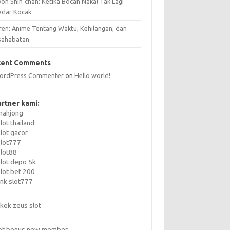
on Shin‑chan: Ketika Bocah Nakal Tak Lagi
adar Kocak
eren: Anime Tentang Waktu, Kehilangan, dan
sahabatan
cent Comments
ordPress Commenter
on
Hello world!
artner kami:
mahjong
lot thailand
slot gacor
slot777
slot88
slot depo 5k
slot bet 200
link slot777
kek zeus slot
lot bonus new member