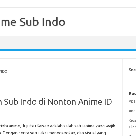
ime Sub Indo
Sea
INDO
Rec
n Sub Indo di Nonton Anime ID
Apa
Ano
Kis
inta anime, Jujutsu Kaisen adalah salah satu anime yang wajib
Glo
n. Dengan cerita seru, aksi menegangkan, dan visual yang