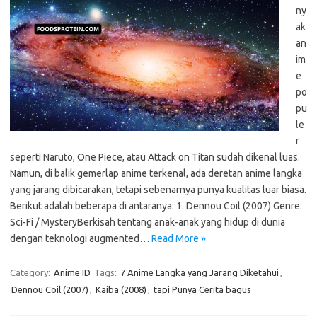
ny
ak
an
im
e
po
pu
le
r
seperti Naruto, One Piece, atau Attack on Titan sudah dikenal luas.
Namun, di balik gemerlap anime terkenal, ada deretan anime langka
yang jarang dibicarakan, tetapi sebenarnya punya kualitas luar biasa.
Berikut adalah beberapa di antaranya: 1. Dennou Coil (2007) Genre:
Sci-Fi / MysteryBerkisah tentang anak-anak yang hidup di dunia
dengan teknologi augmented…
Read More »
Category:
Anime ID
Tags:
7 Anime Langka yang Jarang Diketahui
,
Dennou Coil (2007)
,
Kaiba (2008)
,
tapi Punya Cerita bagus