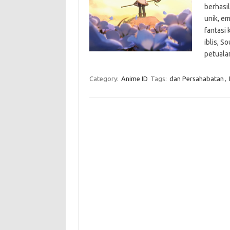
berhasi
unik, e
fantasi
iblis, S
petual
Category:
Anime ID
Tags:
dan Persahabatan
,