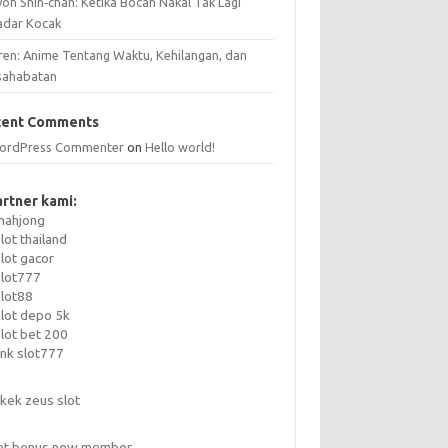
on Shin‑chan: Ketika Bocah Nakal Tak Lagi
adar Kocak
eren: Anime Tentang Waktu, Kehilangan, dan
sahabatan
cent Comments
ordPress Commenter
on
Hello world!
artner kami:
mahjong
lot thailand
slot gacor
slot777
slot88
slot depo 5k
slot bet 200
link slot777
kek zeus slot
lot bonus new member