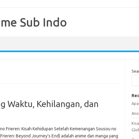
ime Sub Indo
Sea
Rec
ng Waktu, Kehilangan, dan
Apa
Ano
Kis
no Frieren: Kisah Kehidupan Setelah Kemenangan Sousou no
Glo
 (Frieren: Beyond Journey’s End) adalah anime dan manga yang