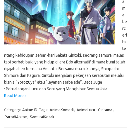
a
m
a
be
rc
eri
ta
te
ntang kehidupan sehari-hari Sakata Gintoki, seorang samurai malas
tapi berhati baik, yang hidup di era Edo alternatif di mana bumi telah
dijajah alien bernama Amanto. Bersama dua rekannya, Shinpachi
Shimura dan Kagura, Gintoki menjalani pekerjaan serabutan melalui
bisnis “Yorozuya” atau “layanan serba ada”. Baca Juga
: Petualangan Lucu dan Seru yang Menghibur Semua Usia…
Read More »
Category:
Anime ID
Tags:
AnimeKomedi
,
AnimeLucu
,
Gintama
,
ParodiAnime
,
SamuraiKocak