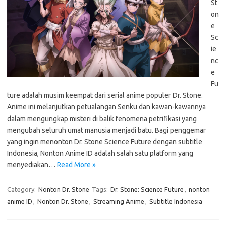
St
on
e
Sc
ie
nc
e
Fu
ture adalah musim keempat dari serial anime populer Dr. Stone.
Anime ini melanjutkan petualangan Senku dan kawan-kawannya
dalam mengungkap misteri di balik fenomena petrifikasi yang
mengubah seluruh umat manusia menjadi batu. Bagi penggemar
yang ingin menonton Dr. Stone Science Future dengan subtitle
Indonesia, Nonton Anime ID adalah salah satu platform yang
menyediakan…
Read More »
Category:
Nonton Dr. Stone
Tags:
Dr. Stone: Science Future
,
nonton
anime ID
,
Nonton Dr. Stone
,
Streaming Anime
,
Subtitle Indonesia